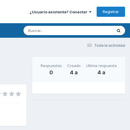
Registrar
¿Usuario existente? Conectar
Toda la actividad
Respuestas
Creado
Última respuesta
0
4 a
4 a