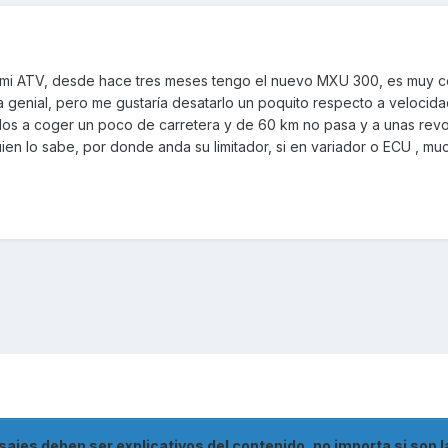
 mi ATV, desde hace tres meses tengo el nuevo MXU 300, es muy 
 genial, pero me gustaría desatarlo un poquito respecto a velocida
dos a coger un poco de carretera y de 60 km no pasa y a unas rev
uien lo sabe, por donde anda su limitador, si en variador o ECU , mu
nsajes deben ser explicativos del contenido, no importa si son l