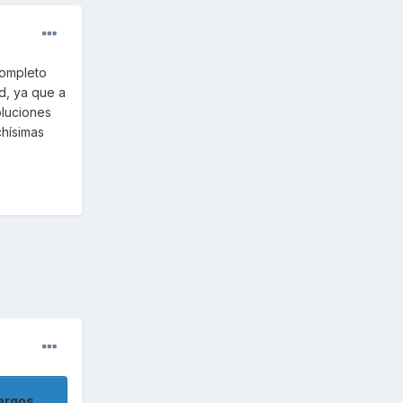
completo
d, ya que a
oluciones
chísimas
argos.