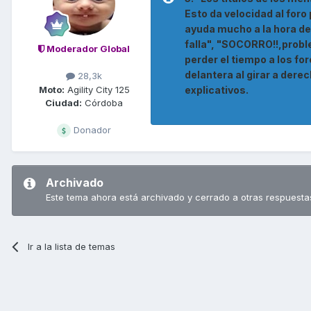
Esto da velocidad al for
ayuda mucho a la hora de
falla", "SOCORRO!!,proble
Moderador Global
perder el tiempo a los fo
delantera al girar a dere
28,3k
Moto:
Agility City 125
explicativos.
Ciudad:
Córdoba
Donador
Archivado
Este tema ahora está archivado y cerrado a otras respuesta
Ir a la lista de temas