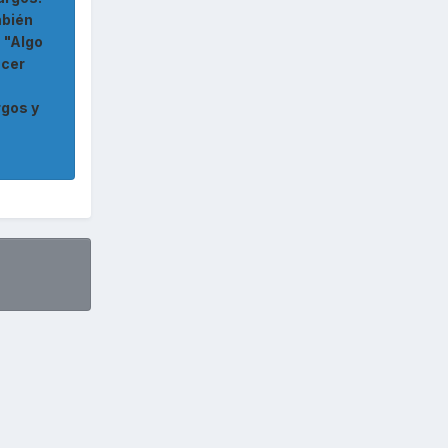
mbién
 "Algo
acer
rgos y