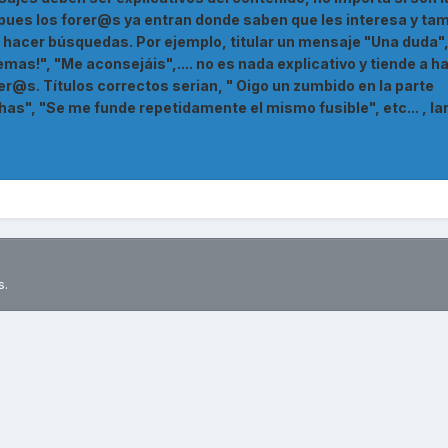
o pues los forer@s ya entran donde saben que les interesa y ta
 hacer búsquedas. Por ejemplo, titular un mensaje "Una duda",
mas!", "Me aconsejáis",.... no es nada explicativo y tiende a h
rer@s. Títulos correctos serian, " Oigo un zumbido en la parte
chas", "Se me funde repetidamente el mismo fusible", etc... , la
s.