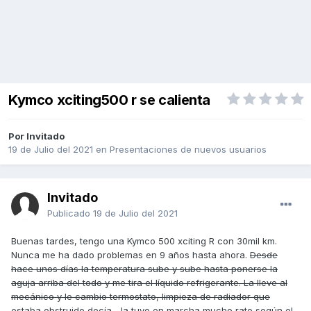
Kymco xciting500 r se calienta
Por Invitado
19 de Julio del 2021
en
Presentaciones de nuevos usuarios
Invitado
Publicado
19 de Julio del 2021
Buenas tardes, tengo una Kymco 500 xciting R con 30mil km.
Nunca me ha dado problemas en 9 años hasta ahora.
Desde
hace unos días la temperatura sube y sube hasta ponerse la
aguja arriba del todo y me tira el líquido refrigerante. La lleve al
mecánico y le cambio termostato, limpieza de radiador que
estaba obstruido decía... la tuvo en marcha mucho rato según el