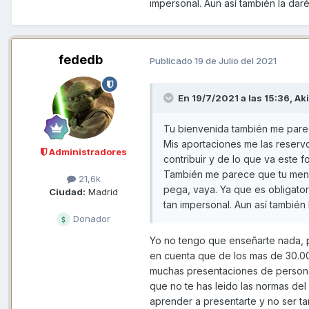
impersonal. Aun así también la da
fededb
Publicado
19 de Julio del 2021
En 19/7/2021 a las 15:36,
Ak
Tu bienvenida también me pare
Mis aportaciones me las reser
Administradores
contribuir y de lo que va este f
También me parece que tu mens
21,6k
pega, vaya. Ya que es obligato
Ciudad:
Madrid
tan impersonal. Aun así también
Donador
Yo no tengo que enseñarte nada, p
en cuenta que de los mas de 30.00
muchas presentaciones de personas
que no te has leido las normas de
aprender a presentarte y no ser t