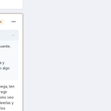
es
cuente.
a y
o algo
pega, ten
regir
Como veo
leerlas y
 los