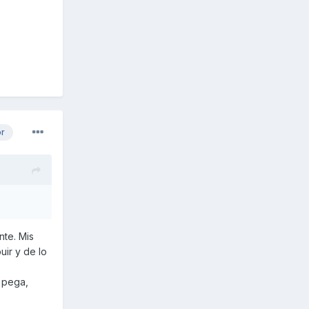
or
te. Mis
ir y de lo
 pega,