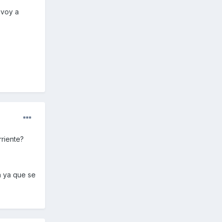
 voy a
riente?
a ya que se