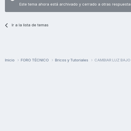
Este tema ahora está archivado y cerrado a otras respuesta
Ir a la lista de temas
Inicio
FORO TÉCNICO
Bricos y Tutoriales
CAMBIAR LUZ BAJO