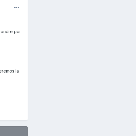
pondré por
ueremos la