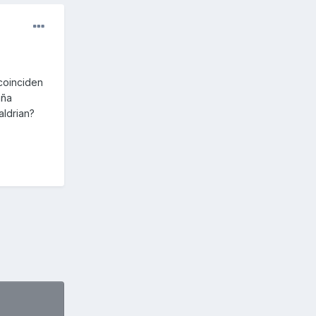
coinciden
aña
valdrian?