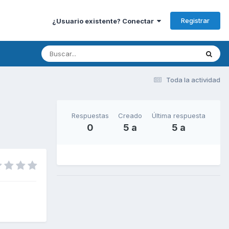
Registrar
¿Usuario existente? Conectar
Toda la actividad
Respuestas
Creado
Última respuesta
0
5 a
5 a