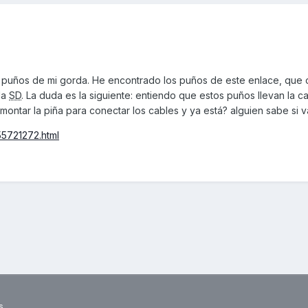
puños de mi gorda. He encontrado los puños de este enlace, que 
la
SD
. La duda es la siguiente: entiendo que estos puños llevan la c
montar la piña para conectar los cables y ya está? alguien sabe si 
55721272.html
s.