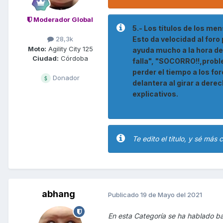
Moderador Global
5.- Los títulos de los me
Esto da velocidad al for
28,3k
Moto:
Agility City 125
ayuda mucho a la hora de
Ciudad:
Córdoba
falla", "SOCORRO!!,proble
perder el tiempo a los fo
Donador
delantera al girar a dere
explicativos.
Te edito el titulo, y sé más
abhang
Publicado
19 de Mayo del 2021
En esta Categoría se ha hablado ba