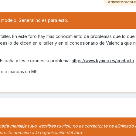
Administrador
u modelo. General no es para esto.
l taller. En este foro hay mas conocimiento de problemas que lo que
 creas lo de dicen en el taller y en el concesionario de Valencia que 
España y les expones tu problema.
https://www.kymco.es/contacto
no me mandas un MP
 cada mensaje tuyo, escribes tu nick, no es correcto; te he eliminado
resta atencion a la organización del foro.