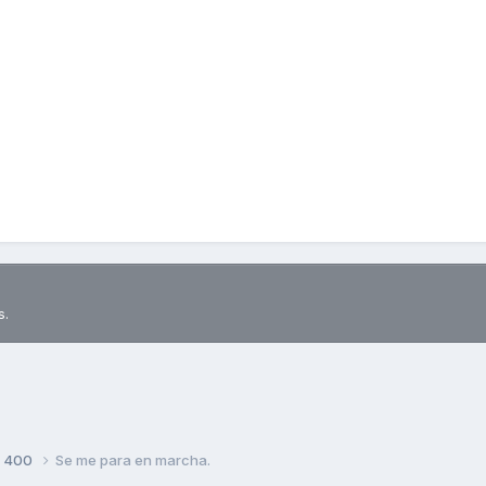
s.
S 400
Se me para en marcha.