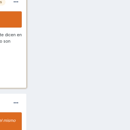
es
 te dicen en
no son
 el mismo