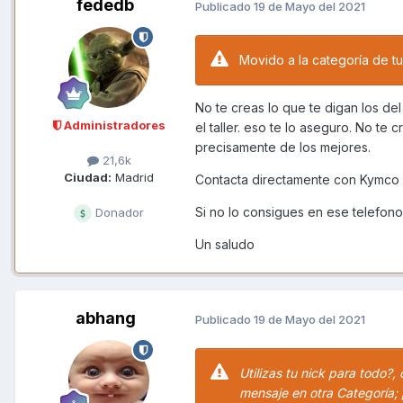
fededb
Publicado
19 de Mayo del 2021
Movido a la categoría de t
No te creas lo que te digan los de
Administradores
el taller. eso te lo aseguro. No te
precisamente de los mejores.
21,6k
Ciudad:
Madrid
Contacta directamente con Kymco 
Si no lo consigues en ese telefo
Donador
Un saludo
abhang
Publicado
19 de Mayo del 2021
Utilizas tu nick para todo?,
mensaje en otra Categoría; p