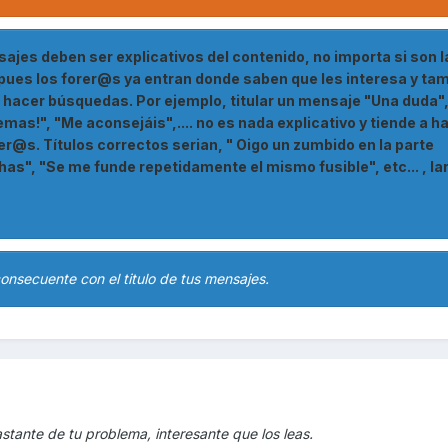
nsajes deben ser explicativos del contenido, no importa si son l
o pues los forer@s ya entran donde saben que les interesa y ta
 hacer búsquedas. Por ejemplo, titular un mensaje "Una duda",
mas!", "Me aconsejáis",.... no es nada explicativo y tiende a h
rer@s. Títulos correctos serian, " Oigo un zumbido en la parte
chas", "Se me funde repetidamente el mismo fusible", etc... , la
 consecuente con el titulo de tus mensajes.
stante de tu problema, interesante que los leas.