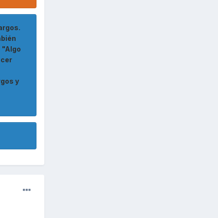
argos.
mbién
 "Algo
acer
rgos y