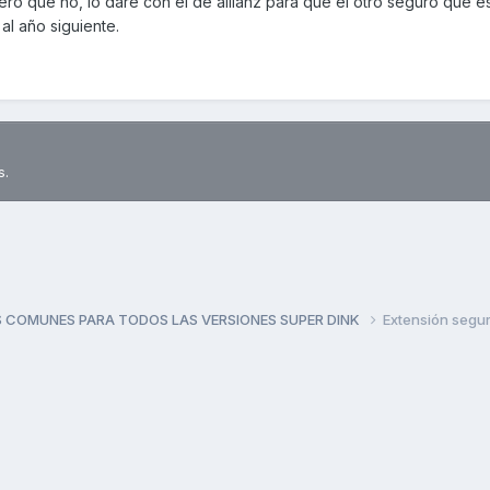
ro que no, lo daré con el de allianz para que el otro seguro que e
al año siguiente.
s.
 COMUNES PARA TODOS LAS VERSIONES SUPER DINK
Extensión segu