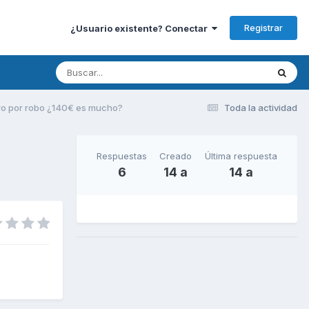
Registrar
¿Usuario existente? Conectar
ro por robo ¿140€ es mucho?
Toda la actividad
Respuestas
Creado
Última respuesta
6
14 a
14 a