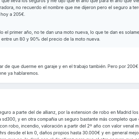
 que lleva los seguros y me dijo que el año que para el año que v
adora, no recuerdo el nombre que me dijeron pero el seguro a ter
 hoy a 205€.
ado el primer año, no te dan una moto nueva, lo que te dan es solame
 entre un 80 y 90% del precio de la moto nueva.
sar de que duerme en garaje y en el trabajo también. Pero por 200
iene ya hablaremos.
guro a parte del de allianz, por la extension de robo en Madrid los 
a sd300, y en otra compañia un seguro bastante más completo que 
 con robo, incendio, valoración a partir del 2º año con valor venal 
hrs desde el km 0, daños propios hasta 30.000€ y en general mejor 