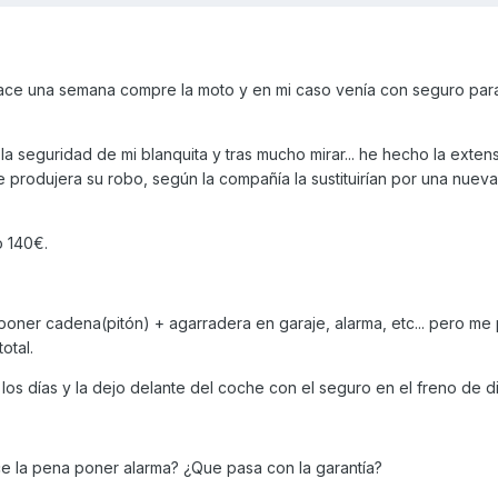
hace una semana compre la moto y en mi caso venía con seguro par
a seguridad de mi blanquita y tras mucho mirar... he hecho la exten
 produjera su robo, según la compañía la sustituirían por una nueva 
o 140€.
 poner cadena(pitón) + agarradera en garaje, alarma, etc... pero me
otal.
os días y la dejo delante del coche con el seguro en el freno de d
e la pena poner alarma? ¿Que pasa con la garantía?