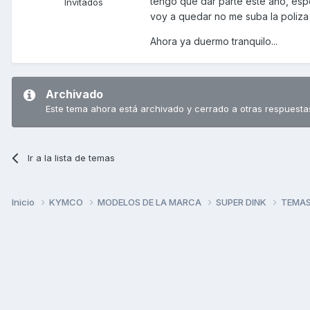
tengo que dar parte este año, espe
Invitados
voy a quedar no me suba la poliza 
Ahora ya duermo tranquilo...
Archivado
Este tema ahora está archivado y cerrado a otras respuesta
Ir a la lista de temas
Inicio
KYMCO
MODELOS DE LA MARCA
SUPER DINK
TEMAS