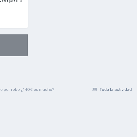
s el que me
ro por robo ¿140€ es mucho?
Toda la actividad