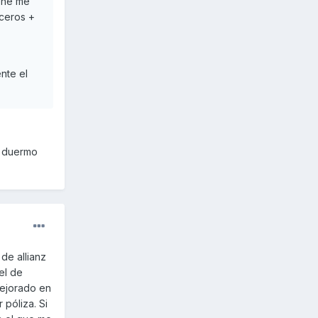
iene me
ceros +
nte el
€ duermo
de allianz
el de
mejorado en
póliza. Si