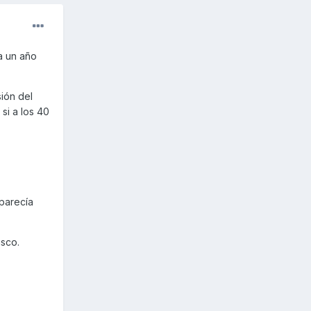
a un año
sión del
si a los 40
 parecía
isco.