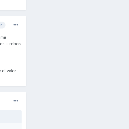
or
e me
ros + robos
 el valor