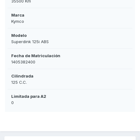
35500 Km
Marca
Kymco
Modelo
Superdink 125i ABS
Fecha de Matriculación
1405382400
Cilindrada
125 C.C.
Limitada para A2
0