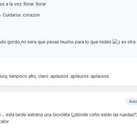
 a la vez :llorar :llorar
o. Cuidaros :corazon
ado gordo,no sera que pesas mucho para lo que mides
es otra
 soy, tampoco alto, claro :aplausos :aplausos :aplausos
Aut
... esta tarde estreno una bicicleta (¿dónde coño están las ruedas?) e
calor