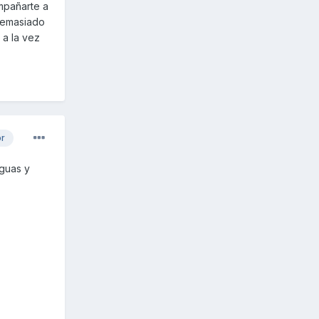
ompañarte a
demasiado
 a la vez
or
iguas y