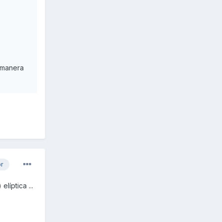
 manera
or
líptica ...