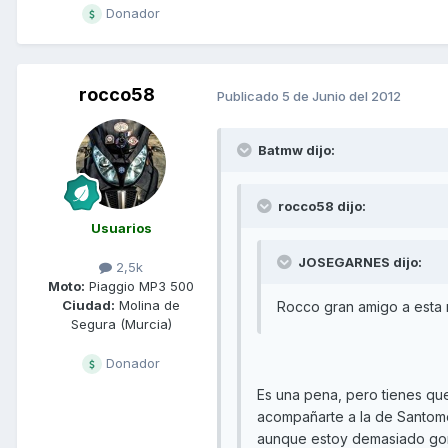
Donador
rocco58
Publicado
5 de Junio del 2012
Batmw dijo:
rocco58 dijo:
Usuarios
JOSEGARNES dijo:
2,5k
Moto:
Piaggio MP3 500
Ciudad:
Molina de
Rocco gran amigo a esta n
Segura (Murcia)
Donador
Es una pena, pero tienes que
acompañarte a la de Santome
aunque estoy demasiado gor