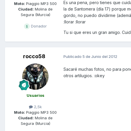
Es una pena, pero tienes que cuida
Moto:
Piaggio MP3 500
la de Santomera (día 17) porque m
Ciudad:
Molina de
Segura (Murcia)
gordo, no puedo dividirme (además
:llorar :llorar
Donador
Tu si que eres un gran amigo. Cui
rocco58
Publicado
5 de Junio del 2012
Sacaré muchas fotos, no para pone
otros artilugios. :okey
Usuarios
2,5k
Moto:
Piaggio MP3 500
Ciudad:
Molina de
Segura (Murcia)