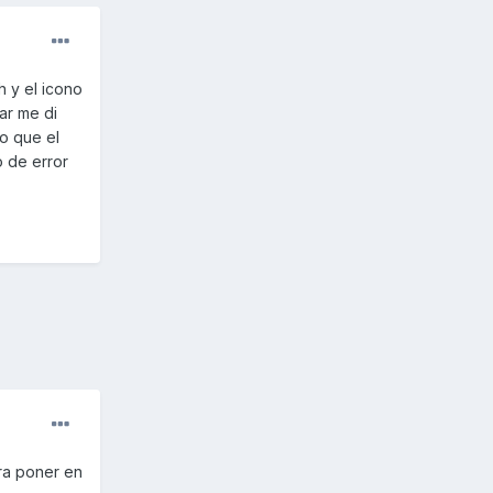
h y el icono
ar me di
o que el
o de error
ara poner en