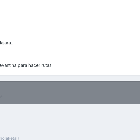
ajara..
vantina para hacer rutas...
s.
holaketal!