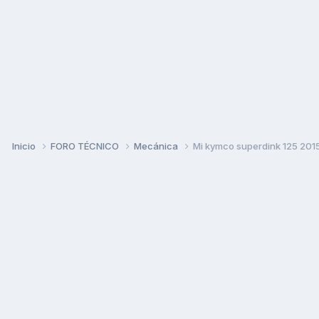
Inicio
FORO TÉCNICO
Mecánica
Mi kymco superdink 125 201