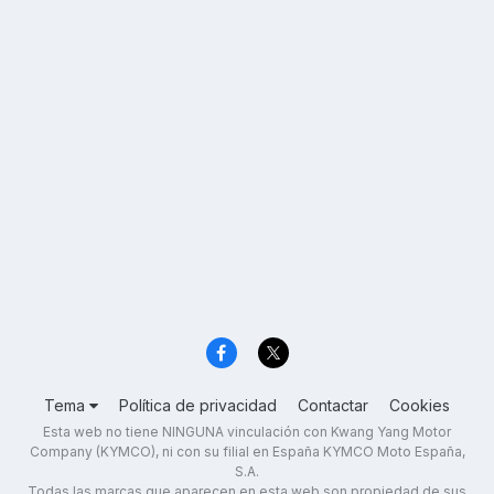
Tema
Política de privacidad
Contactar
Cookies
Esta web no tiene NINGUNA vinculación con Kwang Yang Motor
Company (KYMCO), ni con su filial en España KYMCO Moto España,
S.A.
Todas las marcas que aparecen en esta web son propiedad de sus