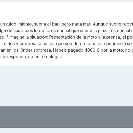
un ruido, miento, suena el baul pero nada mas. Aunque suene repeti
ga de sus labios lo de "... es normal que suene la pinza, es normal
es..." Imagina la situación: Presentación de la moto a la prensa, el per
, ruidos y crujidos... a no ser que sea de preserie ese periodista s
alan en los Kinder sorpresa. Habeis pagado 4000 € por la moto, no 
 corresponda, no entre colegas.
s.