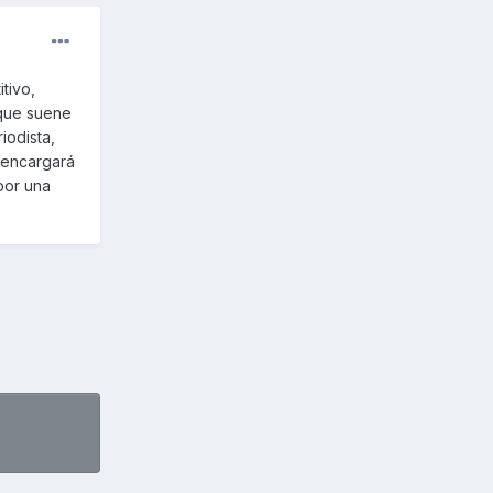
tivo,
 que suene
iodista,
e encargará
por una