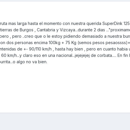
 ruta mas larga hasta el momento con nuestra querida SuperDink 125
tierras de Burgos , Cantabria y Vizcaya...durante 2 dias ..."proxima
, pero , pero ..creo que o le estoy pidiendo demasiado a nuestra burr
no con dos personas encima 100kg + 75 Kg (semos pesos pesaossss)+
tenidas de +- 90/110 km/h , hasta hay bien , pero en cuanto habia 
 km/h...y claro eso en una nacional...jejejejej de corbata..... En fin 
rrita...o algo no va bien.