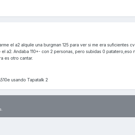
me el a2 alquile una burgman 125 para ver si me era suficientes cv 
el a2. Andaba 110+- con 2 personas, pero subidas 0 patatero,eso no
a es otro cantar.
A510e usando Tapatalk 2
s.