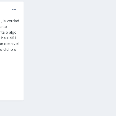
 , la verdad
mente
ita o algo
 baul 46 l
un desnivel
lo dicho o