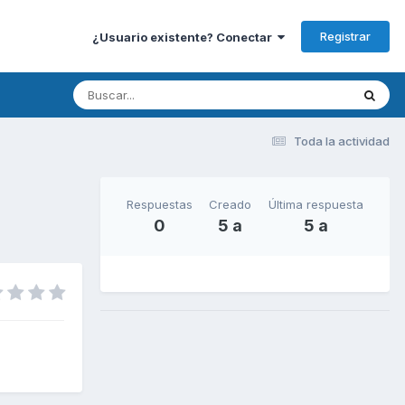
Registrar
¿Usuario existente? Conectar
Toda la actividad
Respuestas
Creado
Última respuesta
0
5 a
5 a