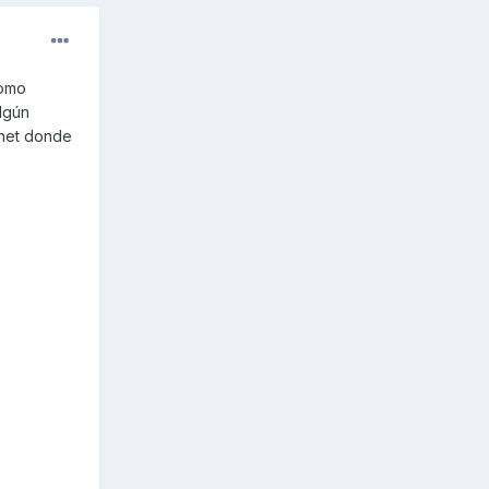
como
lgún
rnet donde