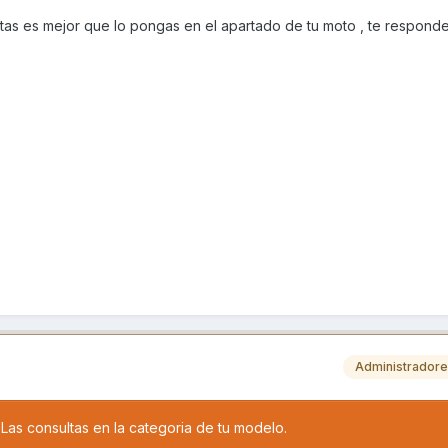
sultas es mejor que lo pongas en el apartado de tu moto , te respond
Administrador
Las consultas en la categoria de tu modelo.