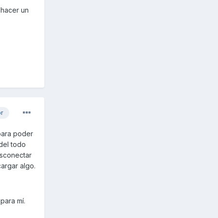
 hacer un
or
 para poder
 del todo
esconectar
argar algo.
para mí.