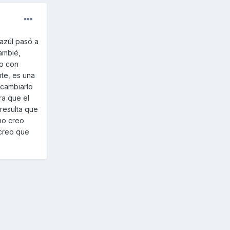
azúl pasó a
ambié,
to con
te, es una
 cambiarlo
ra que el
 resulta que
 no creo
 creo que