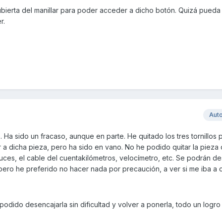
cubierta del manillar para poder acceder a dicho botón. Quizá pueda
r.
Aut
 Ha sido un fracaso, aunque en parte. He quitado los tres tornillos
r a dicha pieza, pero ha sido en vano. No he podido quitar la pieza
uces, el cable del cuentakilómetros, velocímetro, etc. Se podrán d
 pero he preferido no hacer nada por precaución, a ver si me iba a c
odido desencajarla sin dificultad y volver a ponerla, todo un logro 