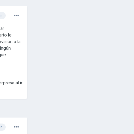
or
ar
rto le
visión a la
ingún
que
rpresa al ir
or