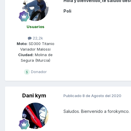
Hola y bienvenido,te saludo des
Poli
Usuarios
22,2k
Moto:
SD300 Titanio
Variador Malossi
Ciudad:
Molina de
Segura (Murcia)
Donador
Dani kym
Publicado
8 de Agosto del 2020
Saludos. Bienvenido a forokymco.