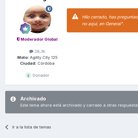
Hilo cerrado, has preguntado
no aqui, en General".
Moderador Global
28,3k
Moto:
Agility City 125
Ciudad:
Córdoba
Donador
Archivado
Este tema ahora está archivado y cerrado a otras respuesta
Ir a la lista de temas