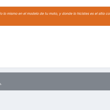
 lo mismo en el modelo de tu moto, y donde lo hicistes es el sitio co
s.