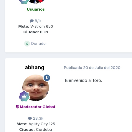
Usuarios
8,1k
Moto:
V-strom 650
Ciudad:
BCN
Donador
abhang
Publicado
20 de Julio del 2020
Bienvenido al foro.
Moderador Global
28,3k
Moto:
Agility City 125
Ciudad:
Córdoba