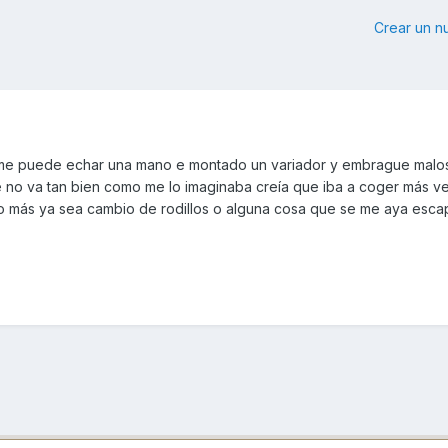
Crear un 
 me puede echar una mano e montado un variador y embrague malos
ue no va tan bien como me lo imaginaba creía que iba a coger más v
go más ya sea cambio de rodillos o alguna cosa que se me aya esc