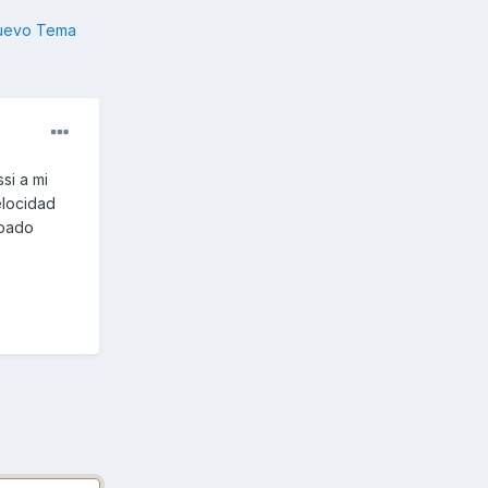
nuevo Tema
si a mi
elocidad
apado