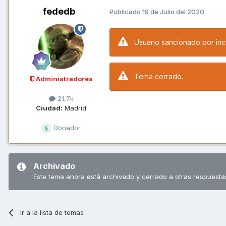
fededb
Publicado
19 de Julio del 2020
Usuario sancionado por incu
Tema cerrado.
Administradores
21,7k
Ciudad:
Madrid
Donador
Archivado
Este tema ahora está archivado y cerrado a otras respuesta
Ir a la lista de temas