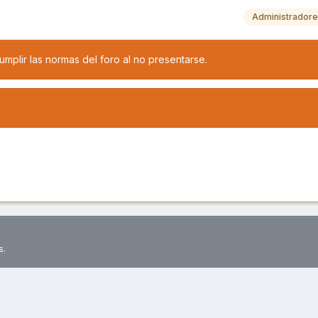
Administrador
mplir las normas del foro al no presentarse.
s.