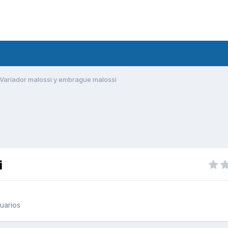
Variador malossi y embrague malossi
i
uarios