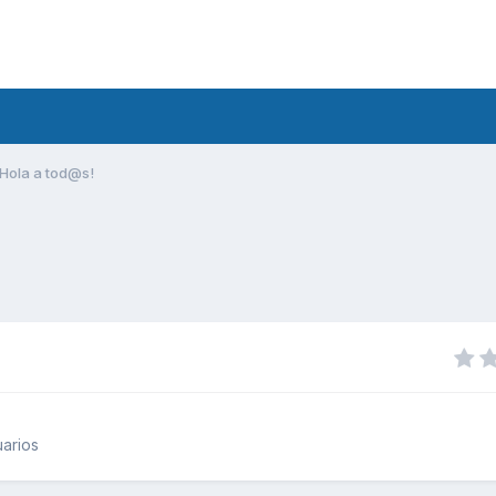
Hola a tod@s!
arios