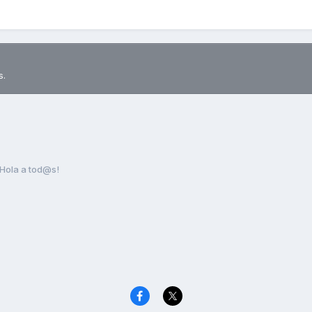
s.
Hola a tod@s!