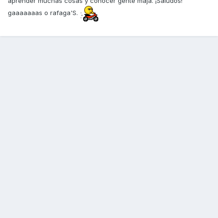
aprender muchas cosas y conocer gente maja. ¡Saludos!
gaaaaaaas o rafaga'S.