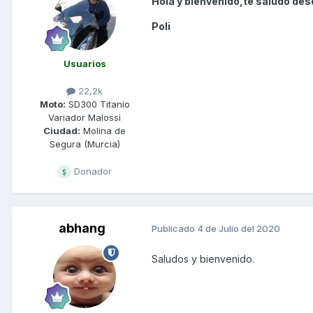
Hola y bienvenido,te saludo des
Poli
Usuarios
22,2k
Moto:
SD300 Titanio
Variador Malossi
Ciudad:
Molina de
Segura (Murcia)
Donador
abhang
Publicado
4 de Julio del 2020
Saludos y bienvenido.