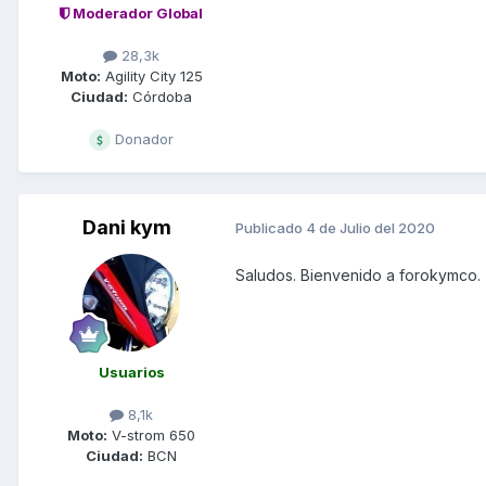
Moderador Global
28,3k
Moto:
Agility City 125
Ciudad:
Córdoba
Donador
Dani kym
Publicado
4 de Julio del 2020
Saludos. Bienvenido a forokymco.
Usuarios
8,1k
Moto:
V-strom 650
Ciudad:
BCN