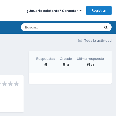
Registrar
¿Usuario existente? Conectar
Toda la actividad
Respuestas
Creado
Última respuesta
6
6 a
6 a