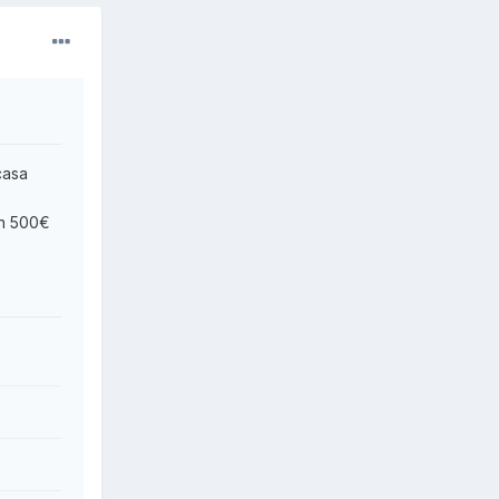
casa
en 500€