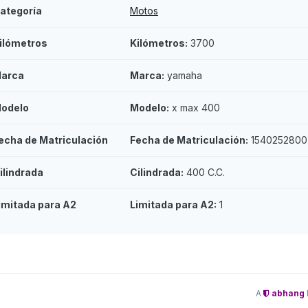
ategoría
Motos
ilómetros
Kilómetros:
3700
arca
Marca:
yamaha
odelo
Modelo:
x max 400
echa de Matriculación
Fecha de Matriculación:
1540252800
ilindrada
Cilindrada:
400 C.C.
imitada para A2
Limitada para A2:
1
A
abhang