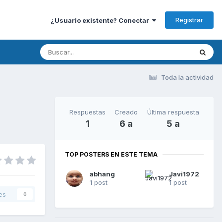
Registrar
¿Usuario existente? Conectar
Toda la actividad
Respuestas
Creado
Última respuesta
1
6 a
5 a
TOP POSTERS EN ESTE TEMA
abhang
Javi1972
1 post
1 post
es
0