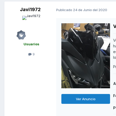
Javi1972
Publicado
24 de Junio del 2020
V
V
Usuarios
h
e
9
l
P
A
F
Ver Anuncio
P