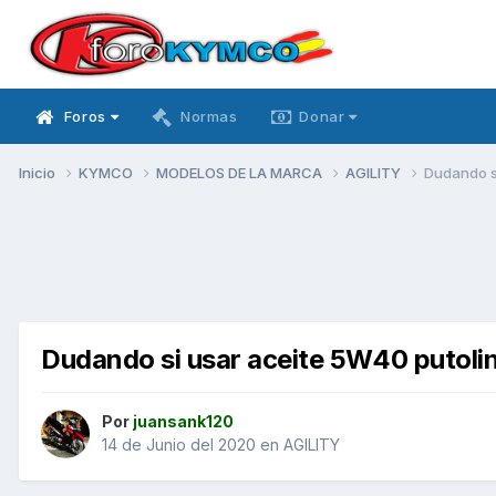
Foros
Normas
Donar
Inicio
KYMCO
MODELOS DE LA MARCA
AGILITY
Dudando s
Dudando si usar aceite 5W40 putoli
Por
juansank120
14 de Junio del 2020
en
AGILITY