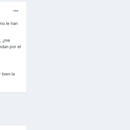
no le han
r, ¿me
ndan por el
 bien la