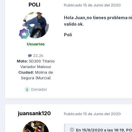
POLI
Publicado
15 de Junio del 2020
Hola Juan,no tienes problema n
valido ok.
Poli
Usuarios
22,2k
Moto:
SD300 Titanio
Variador Malossi
Ciudad:
Molina de
Segura (Murcia)
Donador
juansank120
Publicado
15 de Junio del 2020
En 15/6/2020 a las 16:19,
PO