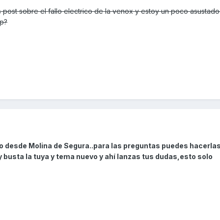
 post sobre el fallo electrico de la venox y estoy un poco asustad
up?
o desde Molina de Segura..para las preguntas puedes hacerlas
busta la tuya y tema nuevo y ahí lanzas tus dudas,esto solo