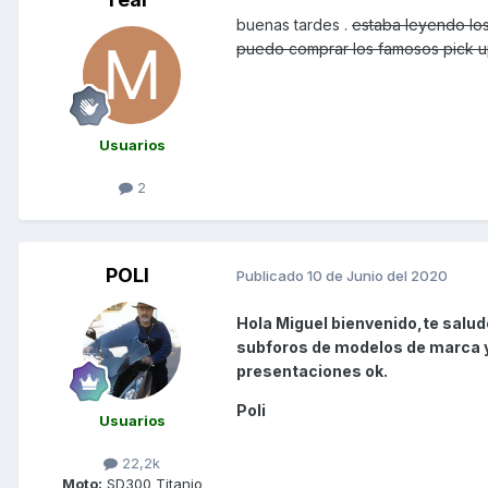
buenas tardes .
estaba leyendo los
puedo comprar los famosos pick 
Usuarios
2
POLI
Publicado
10 de Junio del 2020
Hola Miguel bienvenido,te salud
subforos de modelos de marca y 
presentaciones ok.
Poli
Usuarios
22,2k
Moto:
SD300 Titanio