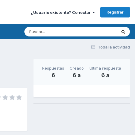
Registrar
¿Usuario existente? Conectar
Toda la actividad
Respuestas
Creado
Última respuesta
6
6 a
6 a