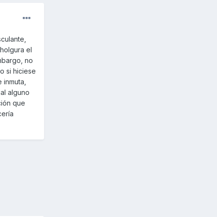
culante,
holgura el
embargo, no
o si hiciese
e inmuta,
ual alguno
ción que
cería