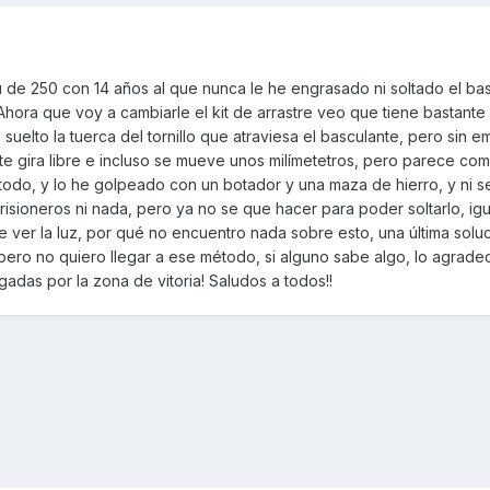
de 250 con 14 años al que nunca le he engrasado ni soltado el bas
ora que voy a cambiarle el kit de arrastre veo que tiene bastante 
 suelto la tuerca del tornillo que atraviesa el basculante, pero sin 
 Éste gira libre e incluso se mueve unos milímetetros, pero parece com
todo, y lo he golpeado con un botador y una maza de hierro, y ni s
risioneros ni nada, pero ya no se que hacer para poder soltarlo, ig
 ver la luz, por qué no encuentro nada sobre esto, una última solu
pero no quiero llegar a ese método, si alguno sabe algo, lo agrade
adas por la zona de vitoria! Saludos a todos!!