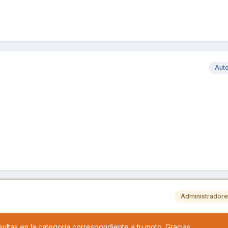
Aut
Administrador
sultas en la categoria correspondiente a tu moto. Gracias