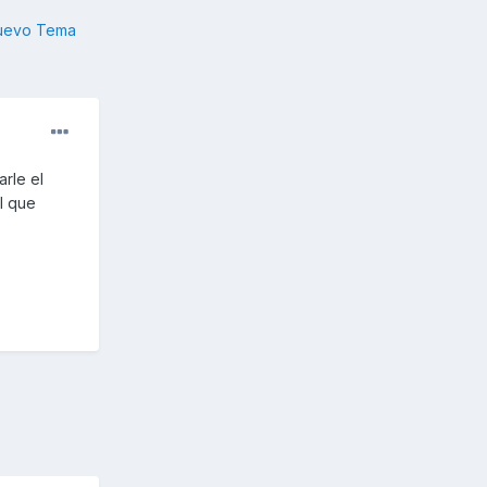
nuevo Tema
rle el
l que