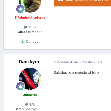
Administradores
21,6k
Ciudad:
Madrid
Donador
Dani kym
Publicado
10 de Junio del 2020
Saludos. Bienvenido al foro.
Usuarios
8,1k
Moto:
V-strom 650