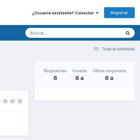
Registrar
¿Usuario existente? Conectar
Toda la actividad
Respuestas
Creado
Última respuesta
6
6 a
6 a