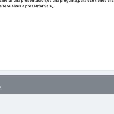
siderar una presentación,es una pregunta,para eso tienes el 
 te vuelves a presentar vale,.
s.