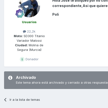
Hola José te bloqueo por no con
correspondiente,Asi que quieres
Poli
Usuarios
22,2k
Moto:
SD300 Titanio
Variador Malossi
Ciudad:
Molina de
Segura (Murcia)
Donador
Archivado
Este tema ahora está archivado y cerrado a otras respuesta
Ir a la lista de temas