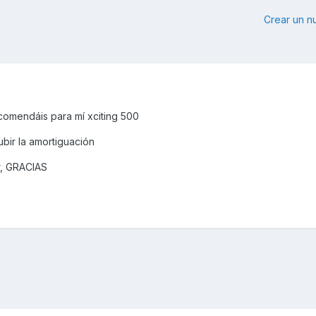
Crear un 
comendáis para mí xciting 500
ubir la amortiguación
or, GRACIAS