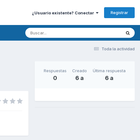
Registrar
¿Usuario existente? Conectar
Toda la actividad
Respuestas
Creado
Última respuesta
0
6 a
6 a