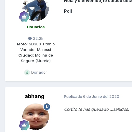
Hola y bienvenido,te saludo des
Poli
Usuarios
22,2k
Moto:
SD300 Titanio
Variador Malossi
Ciudad:
Molina de
Segura (Murcia)
Donador
abhang
Publicado
6 de Junio del 2020
Cortito te has quedado....saludos.