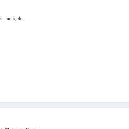
s , moto,etc .