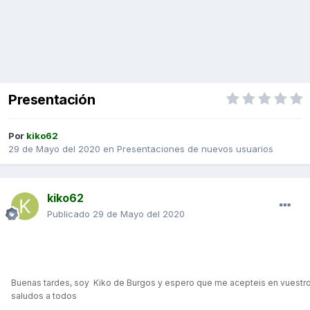
Presentación
Por
kiko62
29 de Mayo del 2020
en
Presentaciones de nuevos usuarios
kiko62
Publicado
29 de Mayo del 2020
Publicado lunes a las 17:27
Re
Buenas tardes, soy Kiko de Burgos y espero que me acepteis en vuestro
saludos a todos