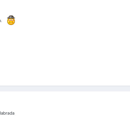
o.
labrada