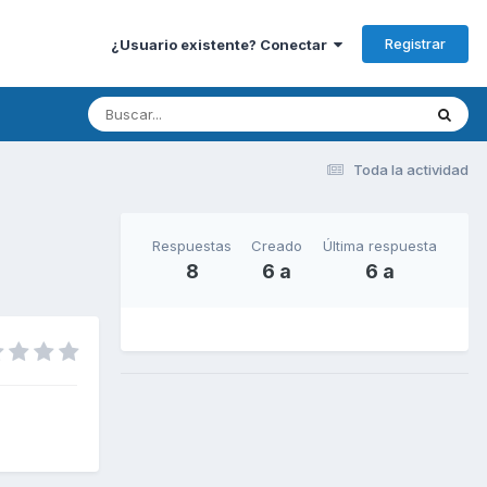
Registrar
¿Usuario existente? Conectar
Toda la actividad
Respuestas
Creado
Última respuesta
8
6 a
6 a