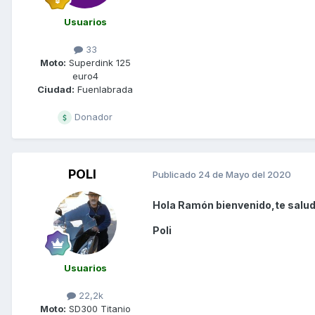
Usuarios
33
Moto:
Superdink 125
euro4
Ciudad:
Fuenlabrada
Donador
POLI
Publicado
24 de Mayo del 2020
Hola Ramón bienvenido,te salud
Poli
Usuarios
22,2k
Moto:
SD300 Titanio