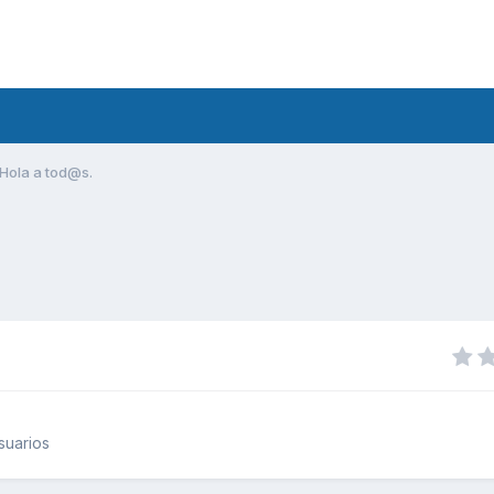
Hola a tod@s.
suarios