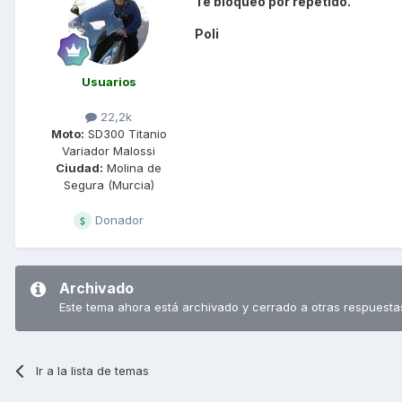
Te bloqueo por repetido.
Poli
Usuarios
22,2k
Moto:
SD300 Titanio
Variador Malossi
Ciudad:
Molina de
Segura (Murcia)
Donador
Archivado
Este tema ahora está archivado y cerrado a otras respuesta
Ir a la lista de temas