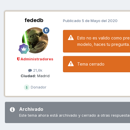
fededb
Publicado
5 de Mayo del 2020
Esto no es valido como pre
modelo, haces tu pregunta.
Administradores
Tema cerrado
21,6k
Ciudad:
Madrid
Donador
Archivado
Este tema ahora está archivado y cerrado a otras respuesta