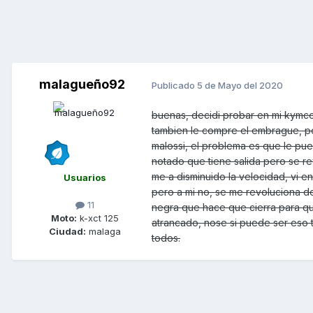
malagueño92
Publicado
5 de Mayo del 2020
buenas, decidi probar en mi kymco 
tambien le compre el embrague, p
malossi, el problema es que le pue
notado que tiene salida pero se re
me a disminuido la velocidad, vi en
Usuarios
pero a mi no, se me revoluciona d
11
negra que hace que cierra para qu
Moto:
k-xct 125
atrancado, nose si puede ser eso t
Ciudad:
malaga
todos.