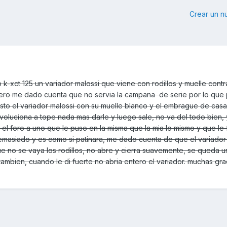
Crear un 
k-xct 125 un variador malossi que viene con rodillos y muelle contr
ero me dado cuenta que no servia la campana de serie por lo que
sto el variador malossi con su muelle blanco y el embrague de casa
voluciona a tope nada mas darle y luego sale, no va del todo bien, 
 el foro a uno que le puso en la misma que la mia lo mismo y que le 
emasiado y es como si patinara, me dado cuenta de que el variador 
e no se vaya los rodillos, no abre y cierra suavemente, se queda 
ambien, cuando le di fuerte no abria entero el variador. muchas gra