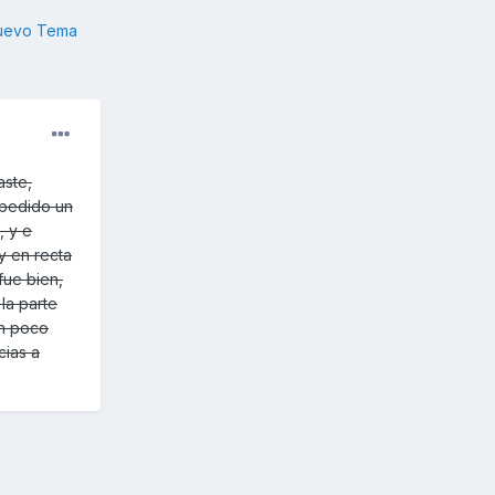
nuevo Tema
aste,
 pedido un
, y e
y en recta
fue bien,
la parte
un poco
cias a