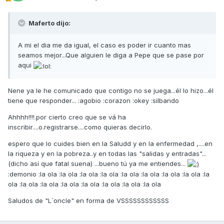
Maferto dijo:
A mi el dia me da igual, el caso es poder ir cuanto mas
seamos mejor...Que alguien le diga a Pepe que se pase por
aqui
Nene ya le he comunicado que contigo no se juega...él lo hizo...él
tiene que responder... :agobio :corazon :okey :silbando
Ahhhh!!!!.por cierto creo que se vá ha
inscribir....o.registrarse....como quieras decirlo.
espero que lo cuides bien en la Saludd y en la enfermedad ,....en
la riqueza y en la pobreza..y en todas las "salidas y entradas"...
(dicho así que fatal suena) ...bueno tú ya me entiendes...
:demonio :la ola :la ola :la ola :la ola :la ola :la ola :la ola :la ola :la
ola :la ola :la ola :la ola :la ola :la ola :la ola :la ola
Saludos de "L´oncle" en forma de VSSSSSSSSSSSS