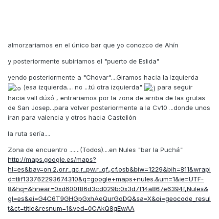
almorzariamos en el único bar que yo conozco de Ahín
y posteriormente subiriamos el "puerto de Eslida"
yendo posteriormente a "Chovar"....Giramos hacia la Izquierda
(esa izquierda.... no ...tú otra izquierda"
para seguir
hacia vall dúxó , entrariamos por la zona de arriba de las grutas
de San Josep...para volver posteriormente a la Cv10 ...donde unos
iran para valencia y otros hacia Castellón
la ruta sería....
Zona de encuentro .......(Todos)....en Nules "bar la Puchá"
http://maps.google.es/maps?
hl=es&bav=on.2,or.r_gc.r_pw.r_qf.,cf.osb&biw=1229&bih=811&wrapi
d=tlif133762293674310&q=google+maps+nules.&um=1&ie=UTF-
8&hq=&hnear=0xd600f86d3cd029b:0x3d7f14a867e6394f,Nules&
gl=es&ei=G4C6T9GHGpGxhAeQurGoDQ&sa=X&oi=geocode_resul
t&ct=title&resnum=1&ved=0CAkQ8gEwAA