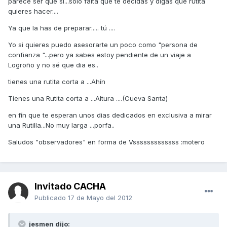
parece ser que si...solo falta que te decidas y digas que rutita
quieres hacer....
Ya que la has de preparar..... tú ....
Yo si quieres puedo asesorarte un poco como "persona de
confianza "...pero ya sabes estoy pendiente de un viaje a
Logroño y no sé que dia es..
tienes una rutita corta a ...Ahín
Tienes una Rutita corta a ...Altura ....(Cueva Santa)
en fín que te esperan unos dias dedicados en exclusiva a mirar
una Rutilla...No muy larga ...porfa..
Saludos "observadores" en forma de Vsssssssssssss :motero
Invitado CACHA
Publicado
17 de Mayo del 2012
jesmen dijo: