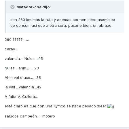
Matador-che dijo:
son 260 km mas la ruta y ademas carmen tiene asamblea
de consum asi que a otra sera, pasarlo bien, un abrazo
260 ?????.......
caray....
valencia.... Nules ...45
Nules ...ahin........ 23
Ahín val d´uxo.......38
la vall ...valencia ..42
A falta V...Cullera...
está claro es que con una Kymco se hace pesado :beer
saludos campeón.... :motero