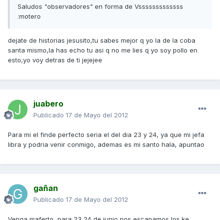
Saludos "observadores" en forma de Vsssssssssssss
:motero
dejate de historias jesusito,tu sabes mejor q yo la de la coba
santa mismo,la has echo tu asi q no me lies q yo soy pollo en
esto,yo voy detras de ti jejejee
juabero
Publicado
17 de Mayo del 2012
Para mi el finde perfecto seria el del dia 23 y 24, ya que mi jefa
libra y podria venir conmigo, ademas es mi santo hala, apuntao
gañan
Publicado
17 de Mayo del 2012
Venga maferto ,para 23 24 de junio nos escapamos los ke