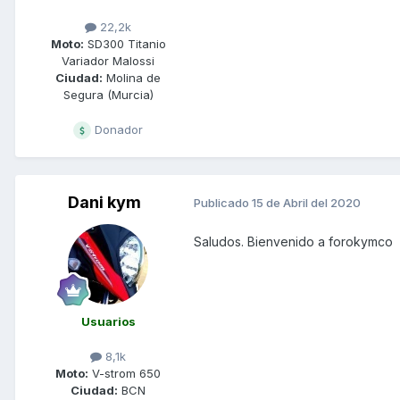
22,2k
Moto:
SD300 Titanio
Variador Malossi
Ciudad:
Molina de
Segura (Murcia)
Donador
Dani kym
Publicado
15 de Abril del 2020
Saludos. Bienvenido a forokymco
Usuarios
8,1k
Moto:
V-strom 650
Ciudad:
BCN