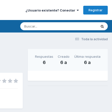
Registrar
¿Usuario existente? Conectar
Toda la actividad
Respuestas
Creado
Última respuesta
6
6 a
6 a