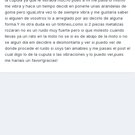
la cupula ya que le vibraba mucho pues a mi me pasa lo mismo
me vibra y hace un tiempo decidi en ponerle unas arandelas de
goma pero igual,otra vez lo de siempre vibra y me gustaria saber
si alguien de vosotros lo a arreglado por asi decirlo de alguna
forma.Y mi otra duda es un tintineo,como si 2 piezas metalizas
rozaran no es un ruido muy fuerte pero si que molesto cuando
llevas ya un rato en la moto no se si es de abajo de la moto o no
se algun dia em decidire a desmontarla y ver si puedo ver de
donde procede el ruido si soys tan amables y me pasais el post el
cual digo lo de la cupula o las vibraciones y lo puedo ver,pues
me hariais un favor!gracias!