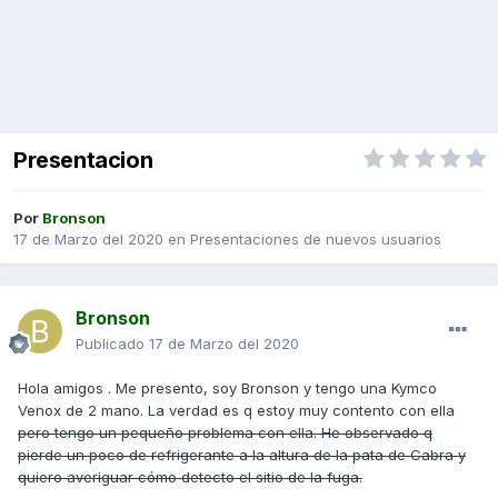
Presentacion
Por
Bronson
17 de Marzo del 2020
en
Presentaciones de nuevos usuarios
Bronson
Publicado
17 de Marzo del 2020
Hola amigos . Me presento, soy Bronson y tengo una Kymco
Venox de 2 mano. La verdad es q estoy muy contento con ella
pero tengo un pequeño problema con ella. He observado q
pierde un poco de refrigerante a la altura de la pata de Cabra y
quiero averiguar cómo detecto el sitio de la fuga.