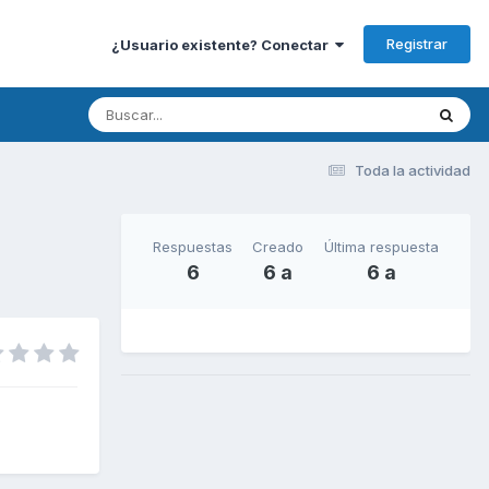
Registrar
¿Usuario existente? Conectar
Toda la actividad
Respuestas
Creado
Última respuesta
6
6 a
6 a