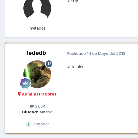
:okey
Invitados
fededb
Publicado
14 de Mayo del 2012
:ole :ole
Administradores
21,6k
Ciudad:
Madrid
Donador