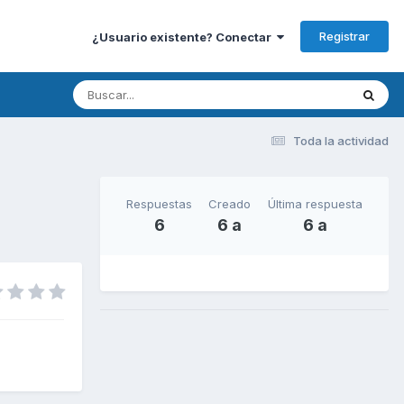
Registrar
¿Usuario existente? Conectar
Toda la actividad
Respuestas
Creado
Última respuesta
6
6 a
6 a