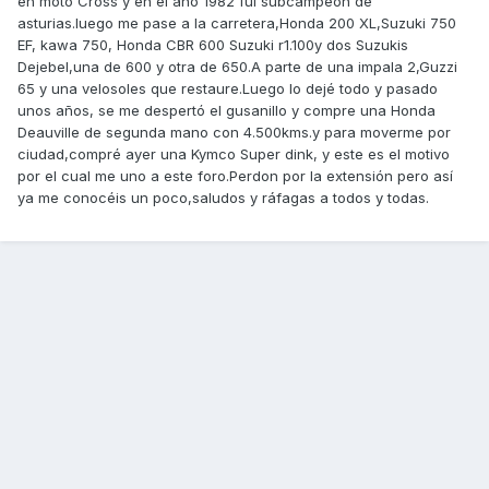
en moto Cross y en el año 1982 fui subcampeón de
asturias.luego me pase a la carretera,Honda 200 XL,Suzuki 750
EF, kawa 750, Honda CBR 600 Suzuki r1.100y dos Suzukis
Dejebel,una de 600 y otra de 650.A parte de una impala 2,Guzzi
65 y una velosoles que restaure.Luego lo dejé todo y pasado
unos años, se me despertó el gusanillo y compre una Honda
Deauville de segunda mano con 4.500kms.y para moverme por
ciudad,compré ayer una Kymco Super dink, y este es el motivo
por el cual me uno a este foro.Perdon por la extensión pero así
ya me conocéis un poco,saludos y ráfagas a todos y todas.