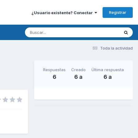
Registrar
¿Usuario existente? Conectar
Toda la actividad
Respuestas
Creado
Última respuesta
6
6 a
6 a