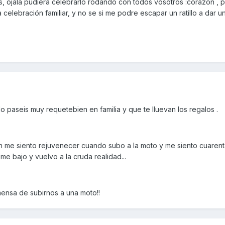
nes, ojala pudiera celebrarlo rodando con todos vosotros :corazon , 
a celebración familiar, y no se si me podre escapar un ratillo a dar un
 paseis muy requetebien en familia y que te lluevan los regalos .
n me siento rejuvenecer cuando subo a la moto y me siento cuaren
me bajo y vuelvo a la cruda realidad...
inmensa de subirnos a una moto!!