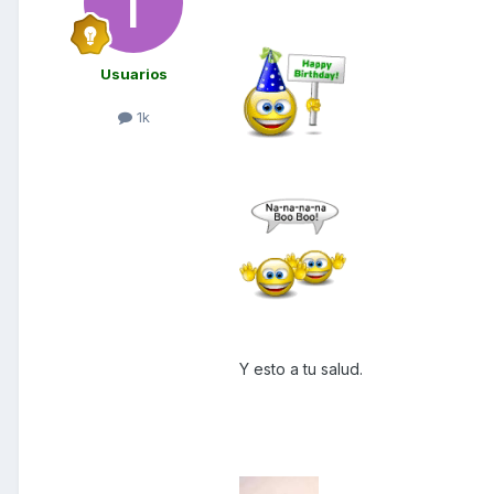
Usuarios
1k
Y esto a tu salud.