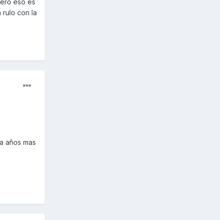
pero eso es
 rulo con la
ta años mas